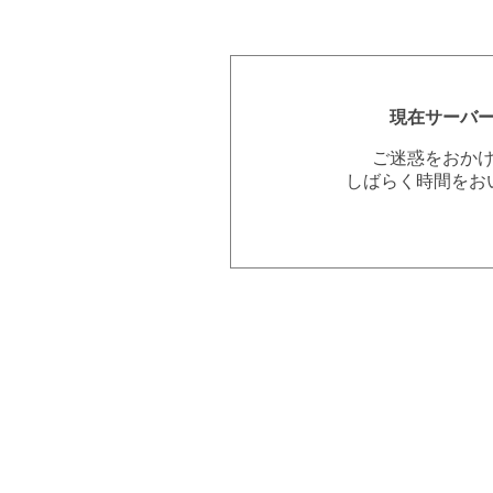
現在サーバ
ご迷惑をおか
しばらく時間をお