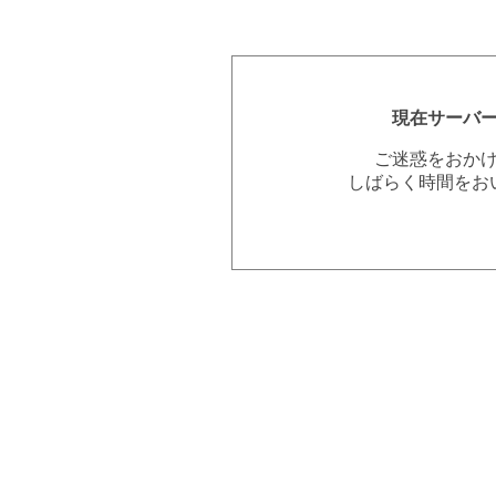
現在サーバ
ご迷惑をおか
しばらく時間をお