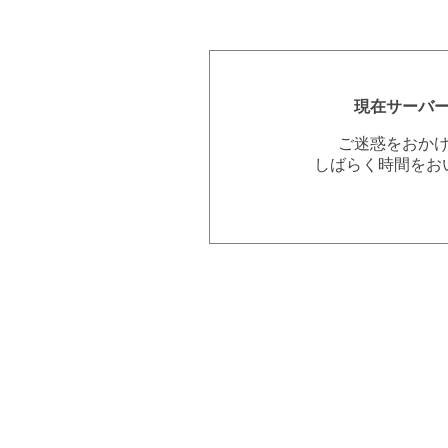
現在サーバ
ご迷惑をおか
しばらく時間をお