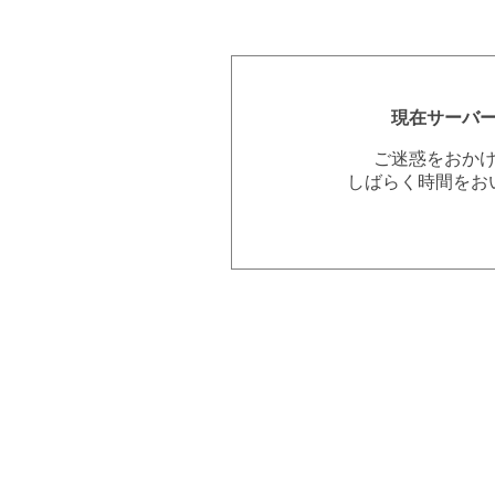
現在サーバ
ご迷惑をおか
しばらく時間をお