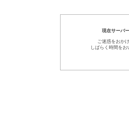
現在サーバ
ご迷惑をおか
しばらく時間をお