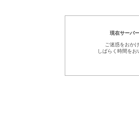
現在サーバ
ご迷惑をおか
しばらく時間をお