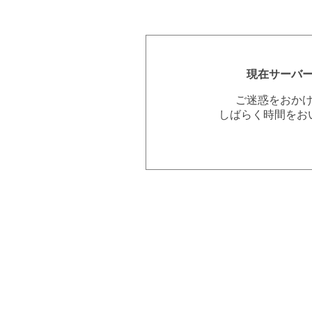
現在サーバ
ご迷惑をおか
しばらく時間をお