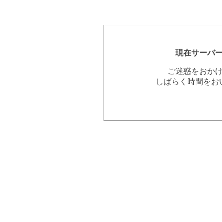
現在サーバ
ご迷惑をおか
しばらく時間をお