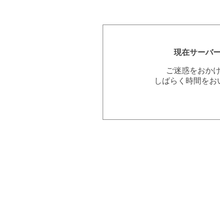
現在サーバ
ご迷惑をおか
しばらく時間をお