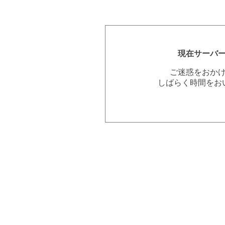
現在サーバ
ご迷惑をおか
しばらく時間をお