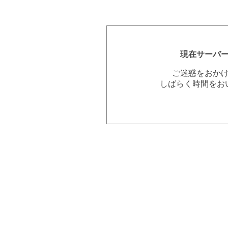
現在サーバ
ご迷惑をおか
しばらく時間をお