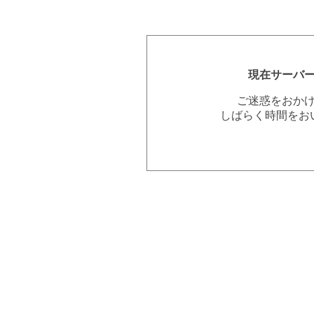
現在サーバ
ご迷惑をおか
しばらく時間をお