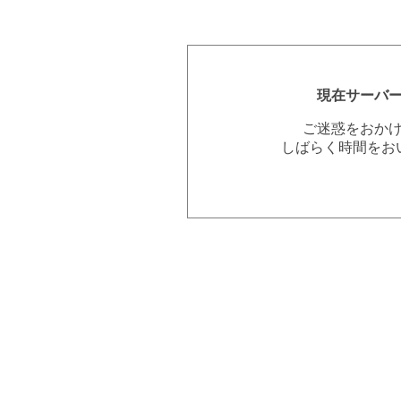
現在サーバ
ご迷惑をおか
しばらく時間をお