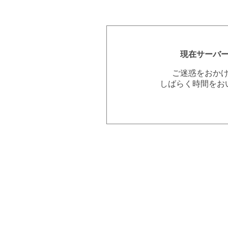
現在サーバ
ご迷惑をおか
しばらく時間をお