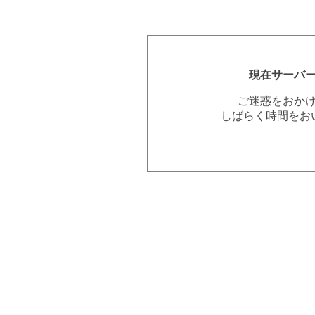
現在サーバ
ご迷惑をおか
しばらく時間をお