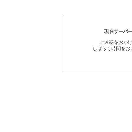
現在サーバ
ご迷惑をおか
しばらく時間をお