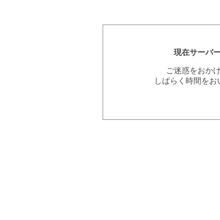
現在サーバ
ご迷惑をおか
しばらく時間をお