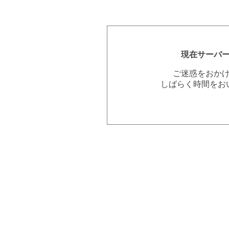
現在サーバ
ご迷惑をおか
しばらく時間をお