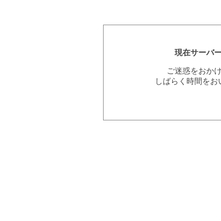
現在サーバ
ご迷惑をおか
しばらく時間をお