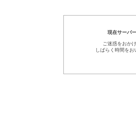
現在サーバ
ご迷惑をおか
しばらく時間をお