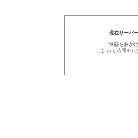
現在サーバ
ご迷惑をおか
しばらく時間をお