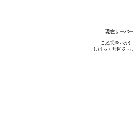
現在サーバ
ご迷惑をおか
しばらく時間をお