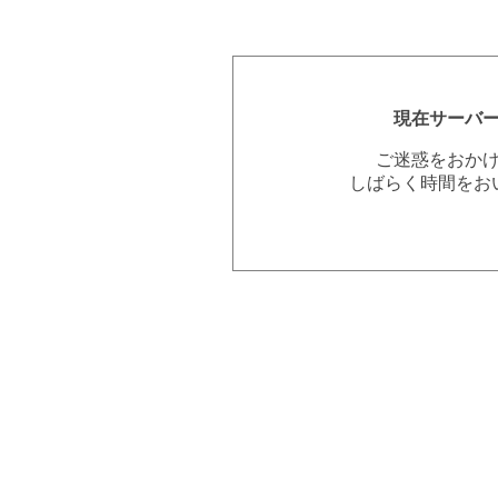
現在サーバ
ご迷惑をおか
しばらく時間をお