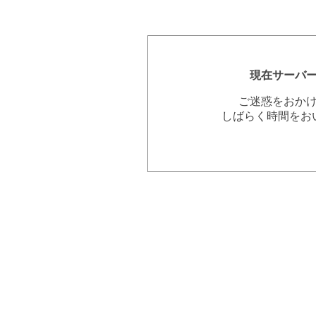
現在サーバ
ご迷惑をおか
しばらく時間をお