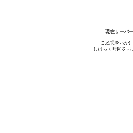
現在サーバ
ご迷惑をおか
しばらく時間をお