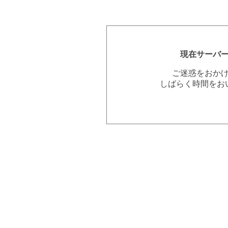
現在サーバ
ご迷惑をおか
しばらく時間をお