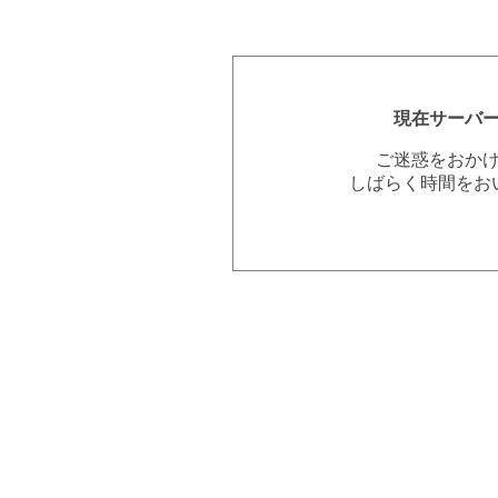
現在サーバ
ご迷惑をおか
しばらく時間をお