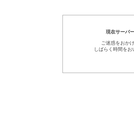
現在サーバ
ご迷惑をおか
しばらく時間をお