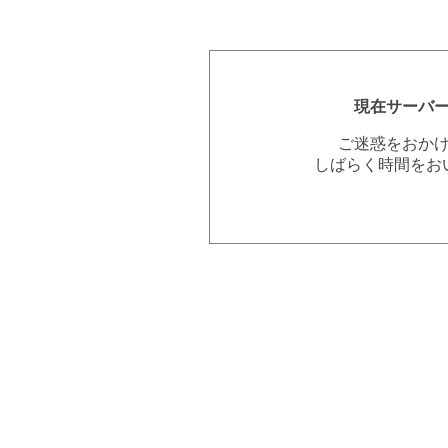
現在サーバ
ご迷惑をおか
しばらく時間をお