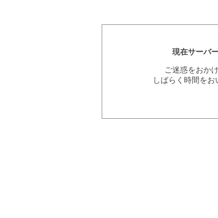
現在サーバ
ご迷惑をおか
しばらく時間をお