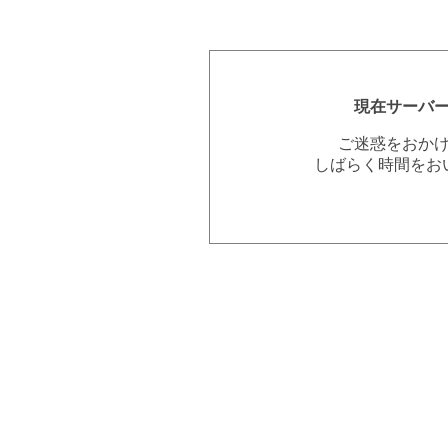
現在サーバ
ご迷惑をおか
しばらく時間をお