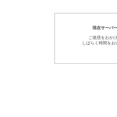
現在サーバ
ご迷惑をおか
しばらく時間をお