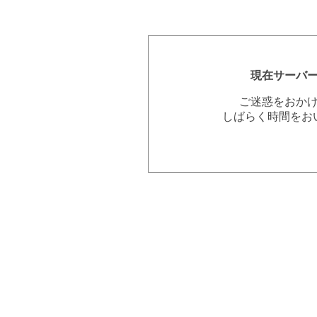
現在サーバ
ご迷惑をおか
しばらく時間をお