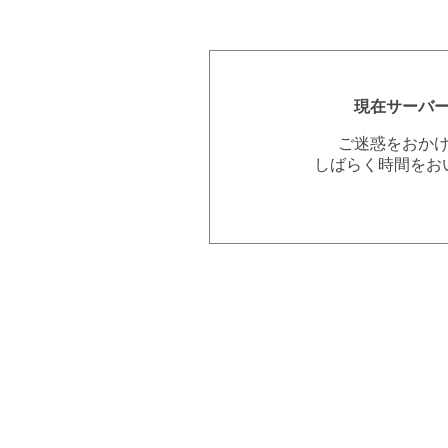
現在サーバ
ご迷惑をおか
しばらく時間をお