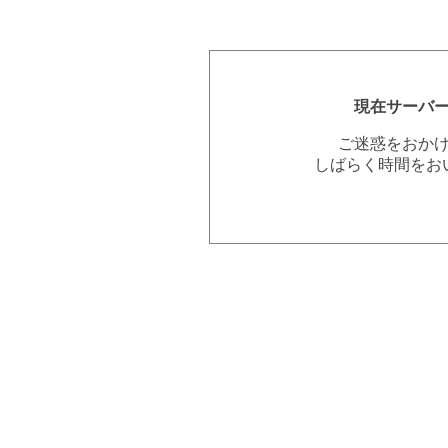
現在サーバ
ご迷惑をおか
しばらく時間をお