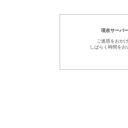
現在サーバ
ご迷惑をおか
しばらく時間をお