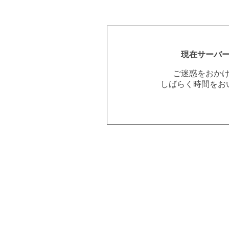
現在サーバ
ご迷惑をおか
しばらく時間をお