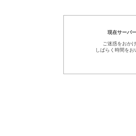
現在サーバ
ご迷惑をおか
しばらく時間をお