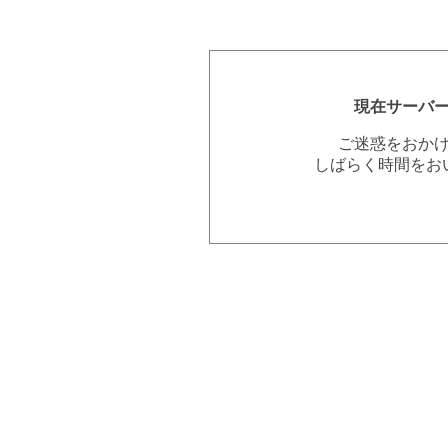
現在サーバ
ご迷惑をおか
しばらく時間をお