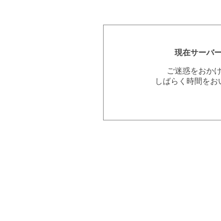
現在サーバ
ご迷惑をおか
しばらく時間をお