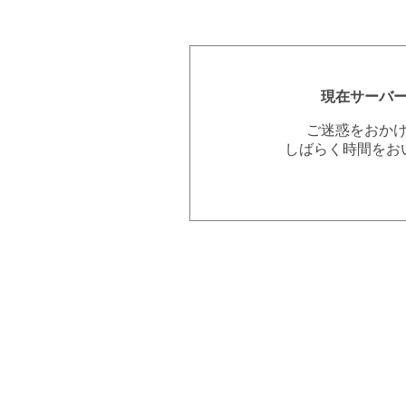
現在サーバ
ご迷惑をおか
しばらく時間をお