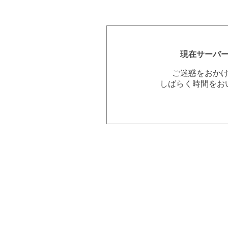
現在サーバ
ご迷惑をおか
しばらく時間をお