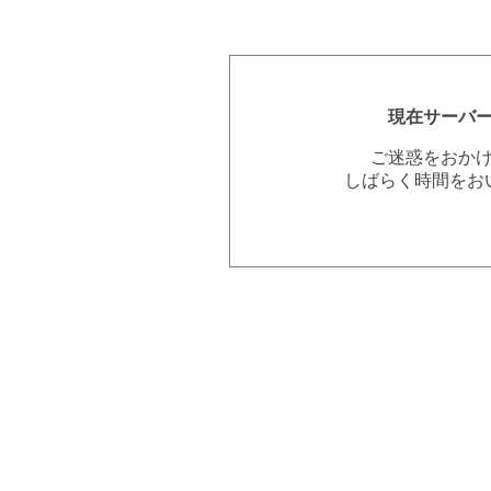
現在サーバ
ご迷惑をおか
しばらく時間をお