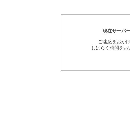
現在サーバ
ご迷惑をおか
しばらく時間をお