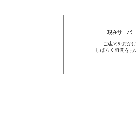
現在サーバ
ご迷惑をおか
しばらく時間をお