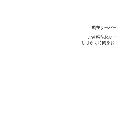
現在サーバ
ご迷惑をおか
しばらく時間をお