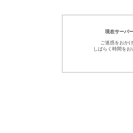
現在サーバ
ご迷惑をおか
しばらく時間をお