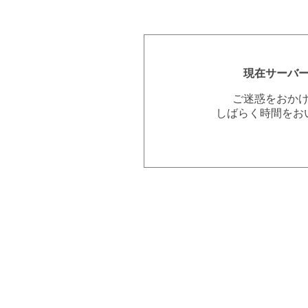
現在サーバ
ご迷惑をおか
しばらく時間をお