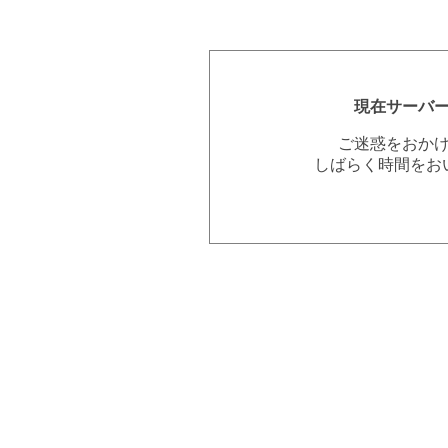
現在サーバ
ご迷惑をおか
しばらく時間をお