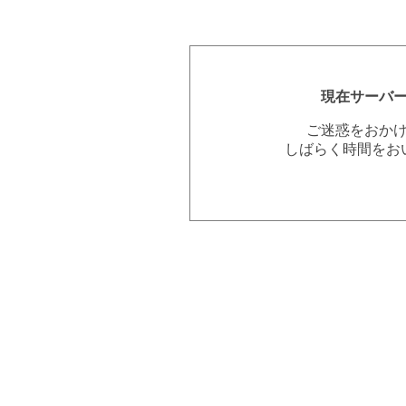
現在サーバ
ご迷惑をおか
しばらく時間をお